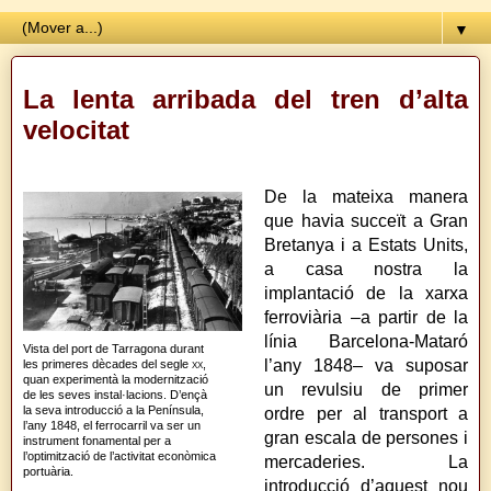
▼
La lenta arribada del tren d’alta
velocitat
De la mateixa manera
que havia succeït a Gran
Bretanya i a Estats Units,
a casa nostra la
implantació de la xarxa
ferroviària –a partir de la
línia Barcelona-Mataró
Vista del port de Tarragona durant
l’any 1848– va suposar
les primeres dècades del segle
xx
,
quan experimentà la modernització
un revulsiu de primer
de les seves instal·lacions. D’ençà
la seva introducció a la Península,
ordre per al transport a
l’any 1848, el ferrocarril va ser un
gran escala de persones i
instrument fonamental per a
l’optimització de l’activitat econòmica
mercaderies. La
portuària.
introducció d’aquest nou