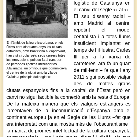
logístic de Catalunya en
el canvi del segle
xx
al
xxi
.
El seu disseny radial –
amb Madrid al centre,
repetint el model
centralista i a totes llums
En l’àmbit de la logística urbana, en els
insuficient implantat en
últims cent cinquanta anys les ciutats
temps de l’il·lustrat Carles
catalanes, amb Barcelona al capdavant,
han vist circular pels seus carrers totes
III per a la xarxa de
les innovacions pel que fa al transport
carreteres, ara fa un quart
de persones i petites mercaderies.
A la imatge, un òmnibus que comunicava
de mil·lenni– fa que l’any
el centre de la ciutat amb la vila de
2011 sigui possible viatjar
Gràcia a principis del segle
xx
.
des de moltes grans
ciutats espanyoles fins a la capital de l’Estat però en
canvi no sigui factible la connexió amb la resta d’Europa.
De la mateixa manera que els viatgers estrangers es
lamentaven de la incomunicació d’Espanya amb el
continent europeu ja en el Segle de les Llums –fet que
era interpretat com una mostra més de l’obscurantisme i
la manca de progrés intel·lectual de la cultura espanyola