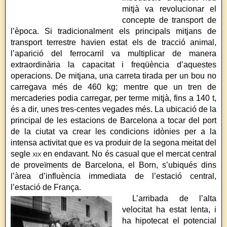
mitjà va revolucionar el
concepte de transport de
l’època. Si tradicionalment els principals mitjans de
transport terrestre havien estat els de tracció animal,
l’aparició del ferrocarril va multiplicar de manera
extraordinària la capacitat i freqüència d’aquestes
operacions. De mitjana, una carreta tirada per un bou no
carregava més de 460 kg; mentre que un tren de
mercaderies podia carregar, per terme mitjà, fins a 140 t,
és a dir, unes tres-centes vegades més. La ubicació de la
principal de les estacions de Barcelona a tocar del port
de la ciutat va crear les condicions idònies per a la
intensa activitat que es va produir de la segona meitat del
segle
xix
en endavant. No és casual que el mercat central
de proveïments de Barcelona, el Born, s’ubiqués dins
l’àrea d’influència immediata de l’estació central,
l’estació de França.
L’arribada de l’alta
velocitat ha estat lenta, i
ha hipotecat el potencial