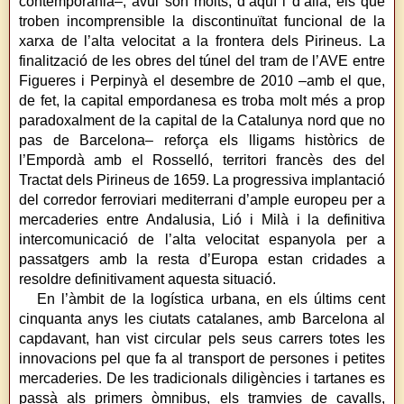
contemporània–, avui són molts, d’aquí i d’allà, els que
troben incomprensible la discontinuïtat funcional de la
xarxa de l’alta velocitat a la frontera dels Pirineus. La
finalització de les obres del túnel del tram de l’AVE entre
Figueres i Perpinyà el desembre de 2010 –amb el que,
de fet, la capital empordanesa es troba molt més a prop
paradoxalment de la capital de la Catalunya nord que no
pas de Barcelona– reforça els lligams històrics de
l’Empordà amb el Rosselló, territori francès des del
Tractat dels Pirineus de 1659. La progressiva implantació
del corredor ferroviari mediterrani d’ample europeu per a
mercaderies entre Andalusia, Lió i Milà i la definitiva
intercomunicació de l’alta velocitat espanyola per a
passatgers amb la resta d’Europa estan cridades a
resoldre definitivament aquesta situació.
En l’àmbit de la logística urbana, en els últims cent
cinquanta anys les ciutats catalanes, amb Barcelona al
capdavant, han vist circular pels seus carrers totes les
innovacions pel que fa al transport de persones i petites
mercaderies. De les tradicionals diligències i tartanes es
passà als primers òmnibus, els tramvies de cavalls,