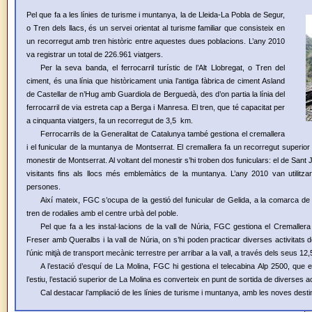
Pel que fa a les línies de turisme i muntanya, la de Lleida-La Pobla de Segur,
o Tren dels llacs, és un servei orientat al turisme familiar que consisteix en
un recorregut amb tren històric entre aquestes dues poblacions. L’any 2010
va registrar un total de 226.961 viatgers.
Per la seva banda, el ferrocarril turístic de l’Alt Llobregat, o Tren del
ciment, és una línia que històricament unia l’antiga fàbrica de ciment Asland
de Castellar de n’Hug amb Guardiola de Berguedà, des d’on partia la línia del
ferrocarril de via estreta cap a Berga i Manresa. El tren, que té capacitat per
a cinquanta viatgers, fa un recorregut de 3,5 km.
Ferrocarrils de la Generalitat de Catalunya també gestiona el cremallera
i el funicular de la muntanya de Montserrat. El cremallera fa un recorregut superior 
monestir de Montserrat. Al voltant del monestir s’hi troben dos funiculars: el de Sant 
visitants fins als llocs més emblemàtics de la muntanya. L’any 2010 van utilitz
persones.
Així mateix, FGC s’ocupa de la gestió del funicular de Gelida, a la comarca de l
tren de rodalies amb el centre urbà del poble.
Pel que fa a les instal·lacions de la vall de Núria, FGC gestiona el Cremaller
Freser amb Queralbs i la vall de Núria, on s’hi poden practicar diverses activitats de l
l’únic mitjà de transport mecànic terrestre per arribar a la vall, a través dels seus 12,
A l’estació d’esquí de La Molina, FGC hi gestiona el telecabina Alp 2500, que e
l’estiu, l’estació superior de La Molina es converteix en punt de sortida de diverses act
Cal destacar l’ampliació de les línies de turisme i muntanya, amb les noves destin