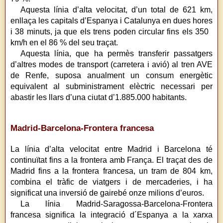
Aquesta línia d’alta velocitat, d’un total de 621 km,
enllaça les capitals d’Espanya i Catalunya en dues hores
i 38 minuts, ja que els trens poden circular fins els 350
km/h en el 86 % del seu traçat.
Aquesta línia, que ha permès transferir passatgers
d’altres modes de transport (carretera i avió) al tren AVE
de Renfe, suposa anualment un consum energètic
equivalent al subministrament elèctric necessari per
abastir les llars d’una ciutat d’1.885.000 habitants.
Madrid-Barcelona-Frontera francesa
La línia d’alta velocitat entre Madrid i Barcelona té
continuïtat fins a la frontera amb França. El traçat des de
Madrid fins a la frontera francesa, un tram de 804 km,
combina el tràfic de viatgers i de mercaderies, i ha
significat una inversió de gairebé onze milions d’euros.
La línia Madrid-Saragossa-Barcelona-Frontera
francesa significa la integració d´Espanya a la xarxa