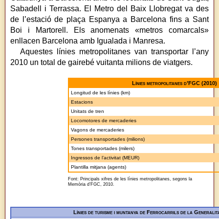
Sabadell i Terrassa. El Metro del Baix Llobregat va des
de l’estació de plaça Espanya a Barcelona fins a Sant
Boi i Martorell. Els anomenats «metros comarcals»
enllacen Barcelona amb Igualada i Manresa.
Aquestes línies metropolitanes van transportar l’any
2010 un total de gairebé vuitanta milions de viatgers.
Línies metropolitanes d’FGC (2010)
Longitud de les línies (km)
Estacions
Unitats de tren
Locomotores de mercaderies
Vagons de mercaderies
Persones transportades (milions)
Tones transportades (milers)
Ingressos de l’activitat (MEUR)
Plantilla mitjana (agents)
Font: Principals xifres de les línies metropolitanes, segons la
Memòria d’FGC, 2010.
Línies de turisme i muntanya de Ferrocarrils de la Generali