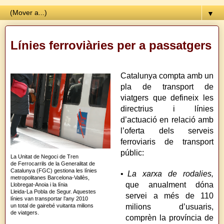
▼
Línies ferroviàries per a passatgers
Catalunya compta amb un
pla de transport de
viatgers que defineix les
directrius i línies
d’actuació en relació amb
l’oferta dels serveis
ferroviaris de transport
públic:
La Unitat de Negoci de Tren
de Ferrocarrils de la Generalitat de
Catalunya (FGC) gestiona les línies
•
La xarxa de rodalies,
metropolitanes Barcelona-Vallès,
que anualment dóna
Llobregat-Anoia i la línia
Lleida-La Pobla de Segur. Aquestes
servei a més de 110
línies van transportar l’any 2010
un total de gairebé vuitanta milions
milions d’usuaris,
de viatgers.
comprèn la província de