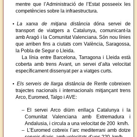
mentre que l’Administració de l’Estat posseeix les
competències sobre la infraestructura.
•
La xarxa de mitjana distància
dóna servei de
transport de viatgers a Catalunya, comunicant-la
amb Aragó i la Comunitat Valenciana. Són nou línies
que arriben fins a ciutats com València, Saragossa,
la Pobla de Segur o Lleida.
La línia entre Barcelona, Tarragona i Lleida està
coberta amb trens Avant, un servei d’alta velocitat
específicament dissenyat per a viatges curts.
•
Els serveis de llarga distància
de Renfe cobreixen
trajectes nacionals i internacionals mitjançant trens
Arco, Euromed, Talgo i AVE:
– El servei Arco diürn enllaça Catalunya i la
Comunitat Valenciana amb Extremadura i
Andalusia, i circula a una velocitat de 200 km/h.
– L’Euromed cobreix l’arc mediterrani amb dotze
serveis diaris, amb velocitats d’uns 220 km/h.