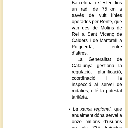
Barcelona i s’estén fins
un radi de 75 km a
través de vuit línies
operades per Renfe, que
van des de Molins de
Rei a Sant Vicenç de
Calders i de Martorell a
Puigcerdà, entre
d’altres.
La Generalitat de
Catalunya gestiona la
regulació, planificació,
coordinació i la
inspecció al servei de
rodalies, i té la potestat
tarifària.
•
La xarxa regional,
que
anualment dóna servei a
onze milions d’usuaris
en els 735 trajectes