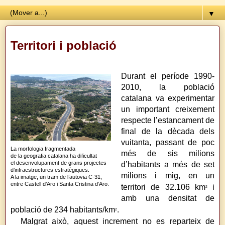
▼
Territori i població
Durant el període 1990-
2010, la població
catalana va experimentar
un important creixement
respecte l’estancament de
final de la dècada dels
vuitanta, passant de poc
La morfologia fragmentada
més de sis milions
de la geografia catalana ha dificultat
el desenvolupament de grans projectes
d’habitants a més de set
d’infraestructures estratègiques.
milions i mig, en un
A la imatge, un tram de l’autovia C-31,
entre Castell d’Aro i Santa Cristina d’Aro.
territori de 32.106 km
i
2
amb una densitat de
població de 234 habitants/km
.
2
Malgrat això, aquest increment no es reparteix de